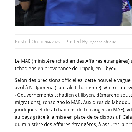
Posted On:
Posted By:
10/04/2025
Agence Afrique
Le MAE (ministère tchadien des Affaires étrangères) 
tchadiens en provenance de Tripoli, en Libye».
Selon des précisions officielles, cette nouvelle vague
avril à N’Djamena (capitale tchadienne). «Ce retour vo
«Gouvernements tchadien et libyen, démarche souten
migrations), renseigne le MAE. Aux dires de Mbodou S
juridiques et des Tchadiens de l’étranger au MAE), «
au pays grâce à la mise en place de ce dispositif. Cela
du ministère des Affaires étrangères, à assurer la p