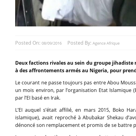
Posted On:
Posted By:
08/09/2016
Agence Afrique
Deux factions rivales au sein du groupe jihadist
à des affrontements armés au Nigeria, pour pren
Le courant ne passe toujours pas entre Abou Mouss
un mois environ, par l’organisation Etat Islamique 
par l’EI basé en Irak.
L’EI auquel s’était affilié, en mars 2015, Boko Ha
islamique), avait reproché à Abubakar Shekau d’avoi
dénoncé son remplacement et promis de se battre po