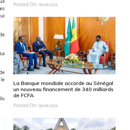
ux
Posted On:
06/08/2026
es
ui
 de
sa
de
le
La Banque mondiale accorde au Sénégal
un nouveau financement de 340 milliards
de FCFA
du
Posted On:
06/08/2026