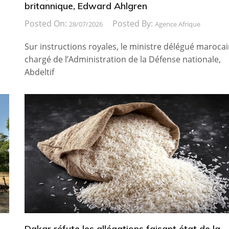
britannique, Edward Ahlgren
Posted On:
Posted By:
28/07/2026
Agence Afrique
Sur instructions royales, le ministre délégué maroca
chargé de l’Administration de la Défense nationale,
Abdeltif
Dakar réfute les allégations faisant état de la