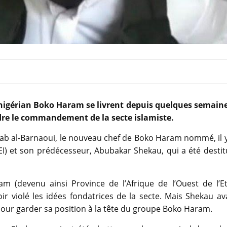
e nigérian Boko Haram se livrent depuis quelques semaine
dre le commandement de la secte islamiste.
ab al-Barnaoui, le nouveau chef de Boko Haram nommé, il y
(EI) et son prédécesseur, Abubakar Shekau, qui a été desti
ram (devenu ainsi Province de l’Afrique de l’Ouest de l’E
r violé les idées fondatrices de la secte. Mais Shekau av
ur garder sa position à la tête du groupe Boko Haram.