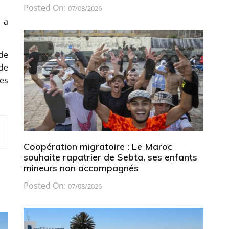
Posted On:
07/08/2026
 a
de
 de
les
Coopération migratoire : Le Maroc
souhaite rapatrier de Sebta, ses enfants
mineurs non accompagnés
Posted On:
07/08/2026