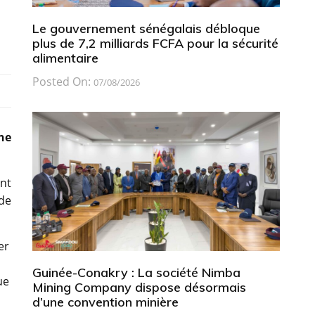
Le gouvernement sénégalais débloque
plus de 7,2 milliards FCFA pour la sécurité
alimentaire
Posted On:
07/08/2026
nne
nt
de
er
Guinée-Conakry : La société Nimba
ue
Mining Company dispose désormais
d’une convention minière