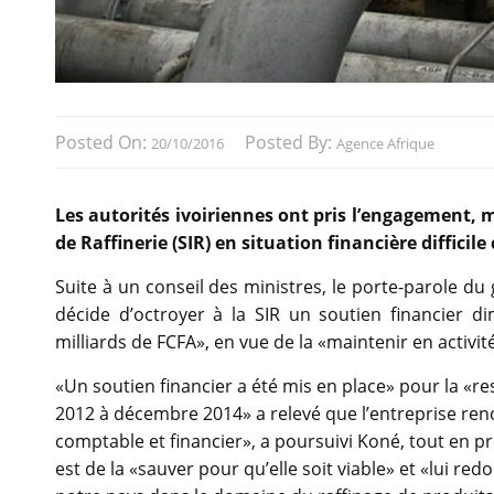
Posted On:
Posted By:
20/10/2016
Agence Afrique
Les autorités ivoiriennes ont pris l’engagement, m
de Raffinerie (SIR) en situation financière difficil
Suite à un conseil des ministres, le porte-parole 
décide d’octroyer à la SIR un soutien financier 
milliards de FCFA», en vue de la «maintenir en activit
«Un soutien financier a été mis en place» pour la «res
2012 à décembre 2014» a relevé que l’entreprise renc
comptable et financier», a poursuivi Koné, tout en pr
est de la «sauver pour qu’elle soit viable» et «lui r