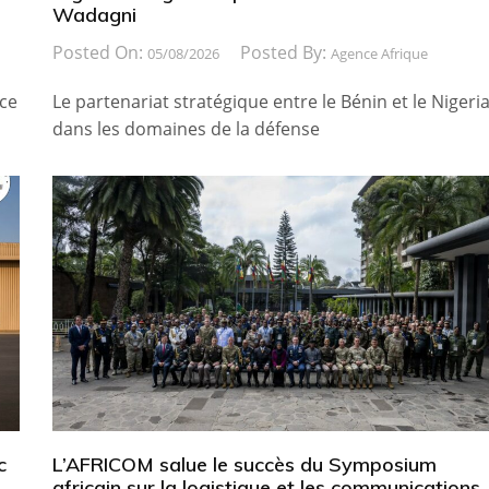
Wadagni
Posted On:
Posted By:
05/08/2026
Agence Afrique
ice
Le partenariat stratégique entre le Bénin et le Nigeri
dans les domaines de la défense
c
L’AFRICOM salue le succès du Symposium
africain sur la logistique et les communications