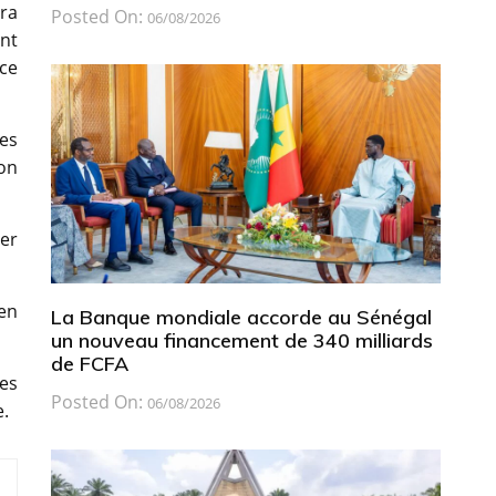
ra
Posted On:
06/08/2026
nt
ice
es
on
rer
 en
La Banque mondiale accorde au Sénégal
un nouveau financement de 340 milliards
de FCFA
es
Posted On:
06/08/2026
e.