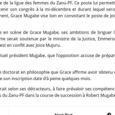
e de la ligue des femmes du Zanu-PF. Ce poste lui permett
 tenir son congrès à la mi-décembre et durant lequel sero
ment, Grace Mugabe vise loin en convoitant le poste de Jo
e en scène de Grace Mugabe, ses ambitions de briguer l
me serait soutenue par le ministre de la Justice, Emmers
st en conflit avec Joice Mujuru.
actuel président Mugabe, que l’opposition accuse de prépa
de doctorat en philosophie que Grace affirme avoir obtenu
ue son inscription date d’à peine quelques mois.
t selon ses détracteurs, à faire prévaloir ses compétenc
rds du Zanu-PF dans la course de succession à Robert Mugab
Next Post