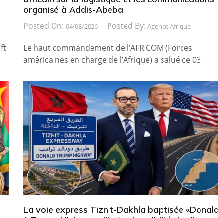
organisé à Addis-Abeba
Posted On:
Posted By:
04/08/2026
Agence Afrique
ft
Le haut commandement de l’AFRICOM (Forces
américaines en charge de l’Afrique) a salué ce 03
La voie express Tiznit-Dakhla baptisée «Donal