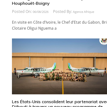
Houphouët-Boigny
Posted On:
Posted By:
06/08/2026
Agence Afrique
En visite en Côte d’Ivoire, le Chef d’Etat du Gabon, Br
Clotaire Oligui Nguema a
Les États-Unis consolident leur partenariat ave
Djibouti à travers un nouveau programme de