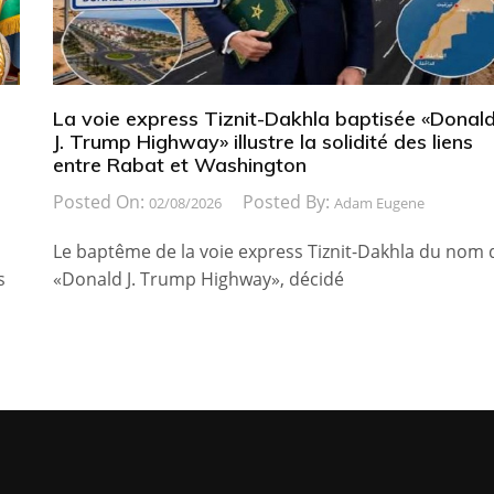
La voie express Tiznit-Dakhla baptisée «Donal
J. Trump Highway» illustre la solidité des liens
entre Rabat et Washington
Posted On:
Posted By:
02/08/2026
Adam Eugene
Le baptême de la voie express Tiznit-Dakhla du nom 
s
«Donald J. Trump Highway», décidé