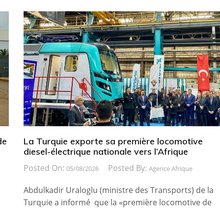
de
La Turquie exporte sa première locomotive
diesel-électrique nationale vers l’Afrique
Posted On:
Posted By:
05/08/2026
Agence Afrique
Abdulkadir Uraloglu (ministre des Transports) de la
Turquie a informé que la «première locomotive de