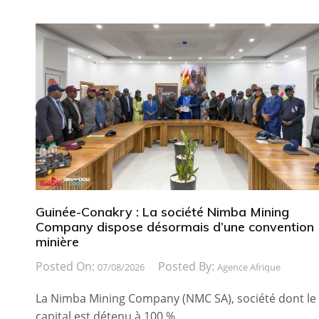
Guinée-Conakry : La société Nimba Mining
Company dispose désormais d’une convention
minière
Posted On:
Posted By:
07/08/2026
Agence Afrique
La Nimba Mining Company (NMC SA), société dont le
capital est détenu à 100 %