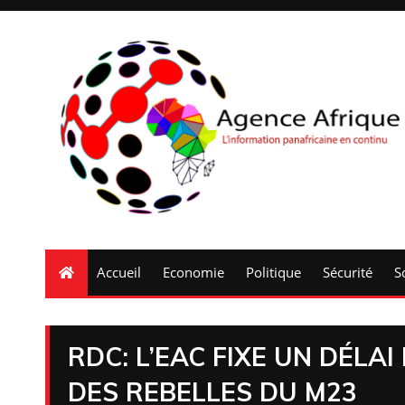
Accueil
Economie
Politique
Sécurité
S
RDC: L’EAC FIXE UN DÉLA
DES REBELLES DU M23