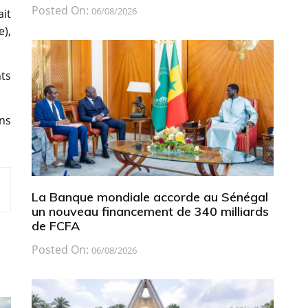
Posted On:
06/08/2026
ait
e),
ts
ns
La Banque mondiale accorde au Sénégal
un nouveau financement de 340 milliards
de FCFA
Posted On:
06/08/2026