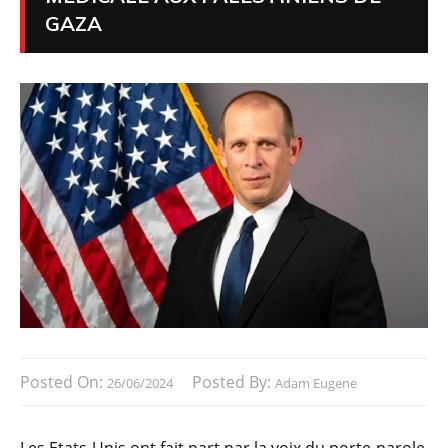
GAZA
Posted On:
Posted By:
26/06/2024
Adam Eugene
Les Etats-Unis ont fait part par la voix du porte-parole