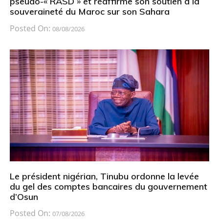
pseudo-« RASD » et réaffirme son soutien à la
souveraineté du Maroc sur son Sahara
Posted On:
08/08/2026
Le président nigérian, Tinubu ordonne la levée
du gel des comptes bancaires du gouvernement
d’Osun
Posted On:
07/08/2026