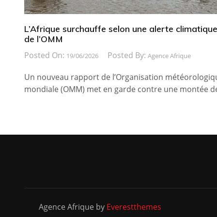
L’Afrique surchauffe selon une alerte climatiqu
de l’OMM
Posted On:
Posted By:
19/06/2026
Agence Afrique
Un nouveau rapport de l’Organisation météorologiq
mondiale (OMM) met en garde contre une montée d
Agence Afrique by
Everestthemes